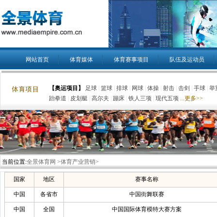
网站首页
体育媒体
体育赛事项目
队伍及运动员
【奥运项目】
足球
|
篮球
|
排球
|
网球
|
体操
|
射击
|
击剑
|
手球
|
举
跆拳道
|
皮划艇
|
高尔夫
|
蹦床
|
铁人三项
|
现代五项
...更多>>
当前位置:
全景体育网 >体育产业营销>
国家
地区
赛事名称
中国
各省市
中国街舞联赛
中国
全国
中国国际体育模特大赛方案