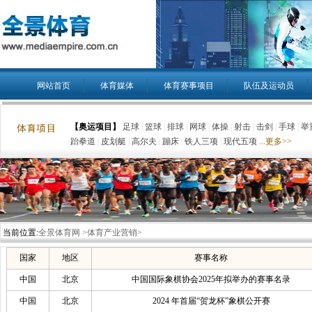
网站首页
体育媒体
体育赛事项目
队伍及运动员
【奥运项目】
足球
|
篮球
|
排球
|
网球
|
体操
|
射击
|
击剑
|
手球
|
举
跆拳道
|
皮划艇
|
高尔夫
|
蹦床
|
铁人三项
|
现代五项
...更多>>
当前位置:
全景体育网 >体育产业营销>
国家
地区
赛事名称
中国
北京
中国国际象棋协会2025年拟举办的赛事名录
中国
北京
2024 年首届“贺龙杯”象棋公开赛