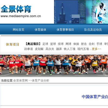
网站首页
体育媒体
体育赛事项目
队伍及运动员
【奥运项目】
足球
|
篮球
|
排球
|
网球
|
体操
|
射击
|
击剑
|
手球
|
举
跆拳道
|
皮划艇
|
高尔夫
|
蹦床
|
铁人三项
|
现代五项
...更多>>
当前位置:
全景体育网 >>体育产业分析
中国体育产业